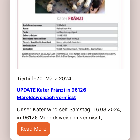
Tierhilfe
20. März 2024
UPDATE Kater Fränzi in 96126
Maroldsweisach vermisst
Unser Kater wird seit Samstag, 16.03.2024,
in 96126 Maroldsweisach vermisst,…
:
Read More
U