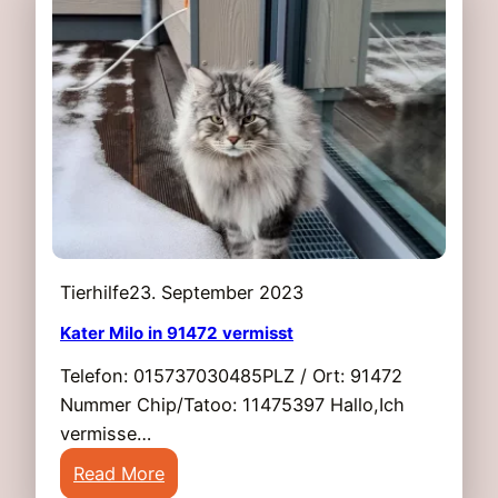
z
m
e
a
1
r
2
k
J
t
a
v
h
e
r
r
e
m
i
i
Tierhilfe
23. September 2023
n
s
9
Kater Milo in 91472 vermisst
s
7
t
Telefon: 015737030485PLZ / Ort: 91472
4
Nummer Chip/Tatoo: 11475397 Hallo,Ich
7
vermisse…
5
:
Read More
g