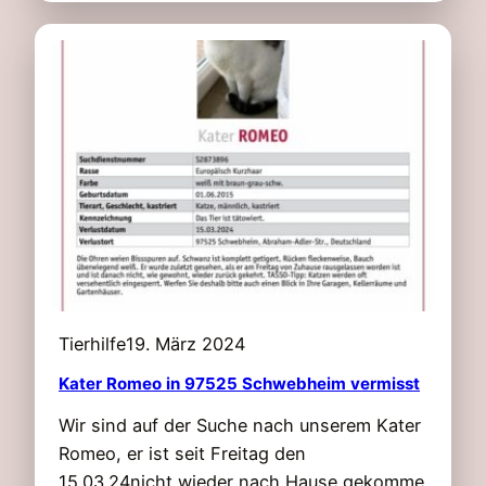
P
D
A
T
E
K
a
t
e
r
F
r
Tierhilfe
19. März 2024
ä
n
Kater Romeo in 97525 Schwebheim vermisst
z
Wir sind auf der Suche nach unserem Kater
i
Romeo, er ist seit Freitag den
i
15.03.24nicht wieder nach Hause gekomme