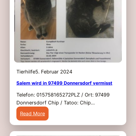
e
e
C
i
o
m
o
v
n
e
K
r
a
m
t
i
e
s
Tierhilfe
5. Februar 2024
r
s
N
Salem wird in 97499 Donnersdorf vermisst
t
u
Telefon: 015758165272PLZ / Ort: 97499
k
Donnersdorf Chip / Tatoo: Chip…
a
:
Read More
i
S
n
a
9