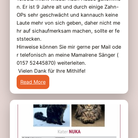
n
n. Er ist 9 Jahre alt und durch einige Zahn-
9
OPs sehr geschwächt und kannauch keine
6
Laute mehr von sich geben, daher nicht me
1
hr auf sichaufmerksam machen, sollte er fe
2
ststecken.
6
Hinweise können Sie mir gerne per Mail ode
M
r telefonisch an meine MamaIrene Sänger (
a
0157 52445870) weiterleiten.
r
Vielen Dank für Ihre Mithilfe!
o
:
Read More
l
K
d
a
s
t
w
e
e
r
i
R
s
o