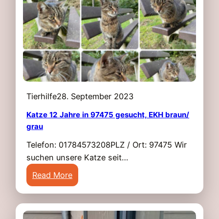
m
e
ä
i
l
h
s
b
e
s
r
S
t
u
c
n
h
n
w
*
Tierhilfe
28. September 2023
e
*
i
Katze 12 Jahre in 97475 gesucht, EKH braun/
grau
n
f
Telefon: 01784573208PLZ / Ort: 97475 Wir
u
suchen unsere Katze seit…
r
:
Read More
t
K
R
a
o
t
ß