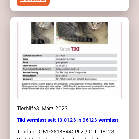
K
i
a
s
t
e
z
i
e
t
L
2
i
6
l
.
l
0
i
2
i
.
n
2
E
0
Tierhilfe
3. März 2023
u
2
e
3
Tiki vermisst seit 13.01.23 in 96123 vermisst
r
i
Telefon: 0151-28188442PLZ / Ort: 96123
b
n