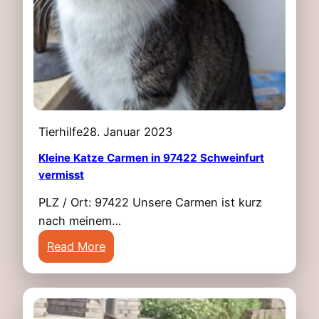
e
t
n
V
e
r
m
i
Tierhilfe
28. Januar 2023
s
s
Kleine Katze Carmen in 97422 Schweinfurt
vermisst
t
i
PLZ / Ort: 97422 Unsere Carmen ist kurz
n
nach meinem…
9
:
Read More
7
K
4
l
8
e
8