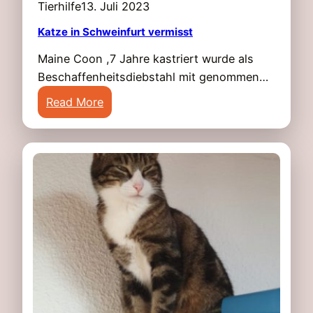
Tierhilfe
13. Juli 2023
7
i
4
Katze in Schweinfurt vermisst
s
2
s
Maine Coon ,7 Jahre kastriert wurde als
4
t
Beschaffenheitsdiebstahl mit genommen…
S
.
:
Read More
c
K
h
a
w
t
e
z
i
e
n
i
f
n
u
S
r
c
t
h
v
w
e