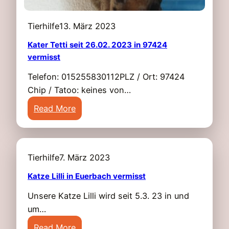
e
r
i
m
Tierhilfe
13. März 2023
n
i
f
Kater Tetti seit 26.02. 2023 in 97424
s
vermisst
u
s
r
t
Telefon: 015255830112PLZ / Ort: 97424
t
Chip / Tatoo: keines von…
v
:
Read More
e
K
r
a
m
t
i
Tierhilfe
7. März 2023
e
s
r
Katze Lilli in Euerbach vermisst
s
T
t
Unsere Katze Lilli wird seit 5.3. 23 in und
e
um…
t
:
t
Read More