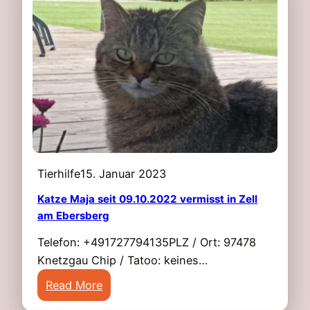
i
O
n
b
e
e
K
r
a
l
t
a
z
u
e
r
C
i
a
n
Tierhilfe
15. Januar 2023
r
g
m
Katze Maja seit 09.10.2022 vermisst in Zell
e
am Ebersberg
e
n
n
Telefon: +491727794135PLZ / Ort: 97478
i
Knetzgau Chip / Tatoo: keines…
n
:
Read More
9
K
7