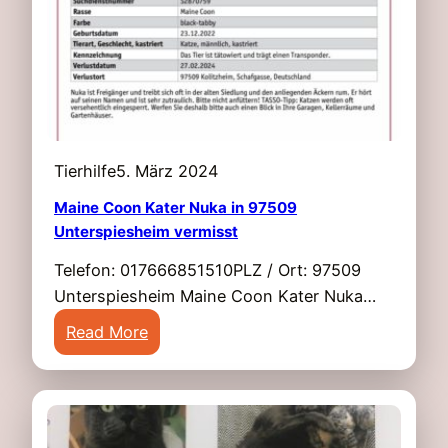
a
m
c
e
h
o
v
i
e
n
r
9
m
Tierhilfe
5. März 2024
7
i
5
Maine Coon Kater Nuka in 97509
s
Unterspiesheim vermisst
2
s
5
t
Telefon: 017666851510PLZ / Ort: 97509
S
Unterspiesheim Maine Coon Kater Nuka…
c
:
Read More
h
M
w
a
e
i
b
n
h