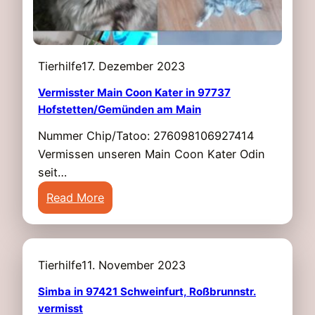
s
i
n
9
Tierhilfe
17. Dezember 2023
7
5
Vermisster Main Coon Kater in 97737
Hofstetten/Gemünden am Main
0
5
Nummer Chip/Tatoo: 276098106927414
G
Vermissen unseren Main Coon Kater Odin
e
seit…
l
:
Read More
d
V
e
e
r
r
s
Tierhilfe
11. November 2023
m
h
i
Simba in 97421 Schweinfurt, Roßbrunnstr.
e
s
vermisst
i