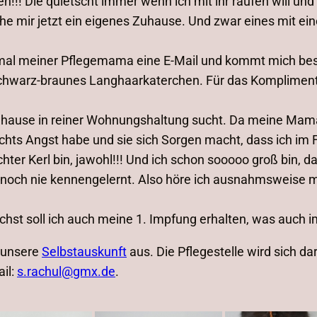
!! Die quietscht immer wenn ich mit ihr raufen will und h
suche mir jetzt ein eigenes Zuhause. Und zwar eines mit 
h mal meiner Pflegemama eine E-Mail und kommt mich be
hwarz-braunes Langhaarkaterchen. Für das Kompliment ku
uhause in reiner Wohnungshaltung sucht. Da meine Mama 
ichts Angst habe und sie sich Sorgen macht, dass ich im 
echter Kerl bin, jawohl!!! Und ich schon sooooo groß bin, 
ja noch nie kennengelernt. Also höre ich ausnahmsweise 
hst soll ich auch meine 1. Impfung erhalten, was auch i
e unsere
Selbstauskunft
aus. Die Pflegestelle wird sich d
il:
s.rachul@gmx.de
.