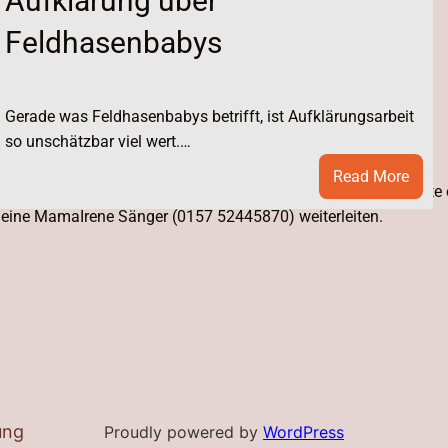
Aufklärung über
Feldhasenbabys
Freitag
Gerade was Feldhasenbabys betrifft, ist Aufklärungsarbeit
so unschätzbar viel wert.…
:
Read More
 geben, daher nicht mehr auf sichaufmerksam machen, sollte e
Aufkl
 meine MamaIrene Sänger (0157 52445870) weiterleiten.
über
Feld
r
eo
25
webheim
isst
ung
Proudly powered by
WordPress