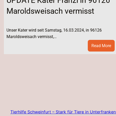
UPDATE Kater Fränzi in 96126
Maroldsweisach vermisst
Unser Kater wird seit Samstag, 16.03.2024, in 96126
Maroldsweisach vermisst,…
:
Read More
UP
Ka
Fr
in
96
Ma
ve
Tierhilfe Schweinfurt – Stark für Tiere in Unterfranken