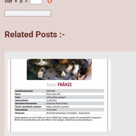
vier
+
8
=
Related Posts :-