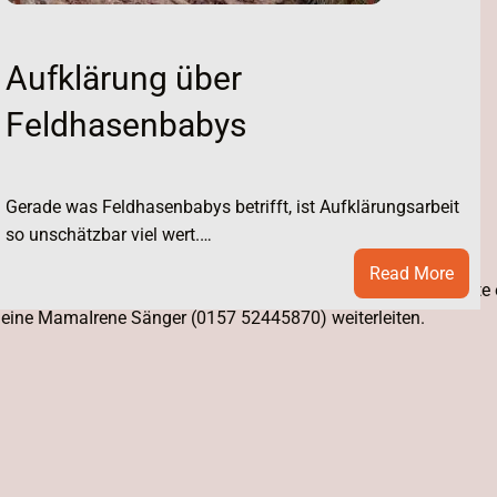
Aufklärung über
Feldhasenbabys
Freitag
Gerade was Feldhasenbabys betrifft, ist Aufklärungsarbeit
so unschätzbar viel wert.…
:
Read More
 geben, daher nicht mehr auf sichaufmerksam machen, sollte e
Aufkl
 meine MamaIrene Sänger (0157 52445870) weiterleiten.
über
Feld
r
eo
25