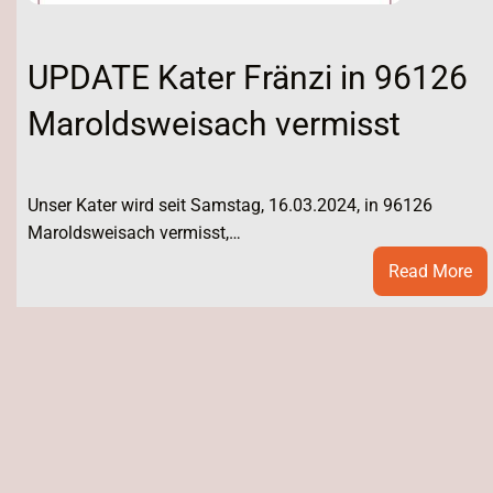
UPDATE Kater Fränzi in 96126
Maroldsweisach vermisst
Unser Kater wird seit Samstag, 16.03.2024, in 96126
Maroldsweisach vermisst,…
:
Read More
UP
Ka
Fr
in
96
Ma
ve