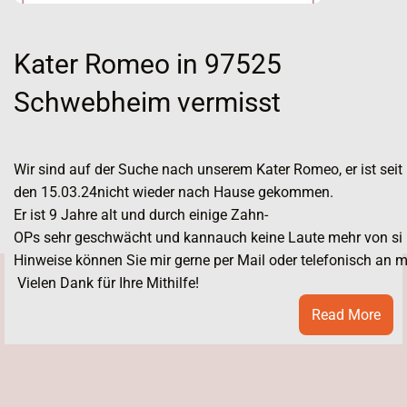
Kater Romeo in 97525
Schwebheim vermisst
Wir sind auf der Suche nach unserem Kater Romeo, er ist seit 
den 15.03.24nicht wieder nach Hause gekommen.
Er ist 9 Jahre alt und durch einige Zahn-
OPs sehr geschwächt und kannauch keine Laute mehr von sich
DATE
Hinweise können Sie mir gerne per Mail oder telefonisch an
ter
Vielen Dank für Ihre Mithilfe!
änzi
:
Read More
126
Kate
roldsweisach
Rom
rmisst
in
975