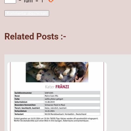
−
fünf
=
1
Related Posts :-