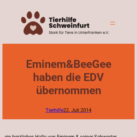
Zum
Inhalt
springen
Eminem&BeeGee
haben die EDV
übernommen
Tierhilfe
22. Juli 2014
ein herzliches Hallo von Eminem & seiner Schwester