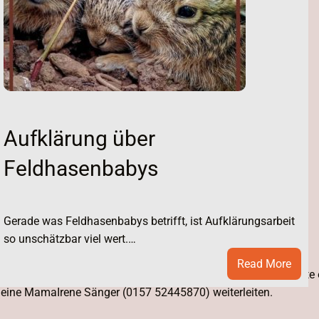
Aufklärung über
Feldhasenbabys
Freitag
Gerade was Feldhasenbabys betrifft, ist Aufklärungsarbeit
so unschätzbar viel wert.…
:
Read More
 geben, daher nicht mehr auf sichaufmerksam machen, sollte e
Aufkl
 meine MamaIrene Sänger (0157 52445870) weiterleiten.
über
Feld