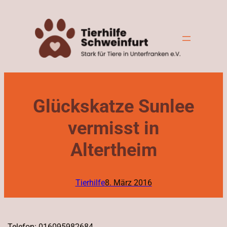
Zum
Inhalt
springen
Glückskatze Sunlee
vermisst in
Altertheim
Tierhilfe
8. März 2016
Telefon: 016095982684